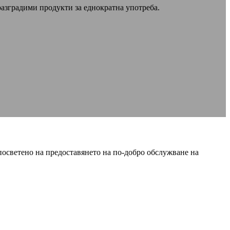
разградими продукти за еднократна употреба.
посветено на предоставянето на по-добро обслужване на