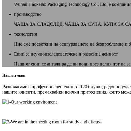
Wuhan Haokelao Packaging Technology Co., Ltd. е компан
производство
ЧАША ЗА СЛАДОЛЕД, ЧАША ЗА СУПА, КУПА ЗА С
технология
Ние сме посветени на осигуряването на безпроблемно и 
Екип за научноизследователска и развойна дейност
Нашият екип се ангажира да ви води през целия път на з
Нашият екип
Разполагаме с професионален екип от 120+ души, редовно учас
нашите клиенти, премахвайки всички притеснения, които може