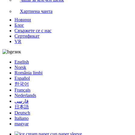
Хартиена чанта
Новини
Блог
Свържете се с нас
Сертификат
VR
език
English
Norsk
România limbi
Español
한국어
Français
Nederlands
فارسی
日本語
Deutsch
Italiano
magyar