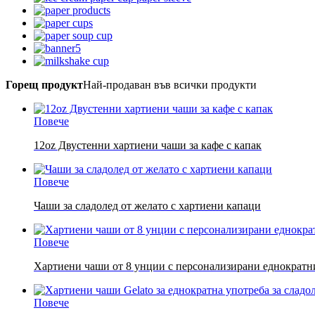
Горещ продукт
Най-продаван във всички продукти
Повече
12oz Двустенни хартиени чаши за кафе с капак
Повече
Чаши за сладолед от желато с хартиени капаци
Повече
Хартиени чаши от 8 унции с персонализирани еднократни
Повече