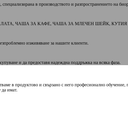
ия, специализирана в производството и разпространението на био
АЛАТА, ЧАША ЗА КАФЕ, ЧАША ЗА МЛЕЧЕН ШЕЙК, КУТИЯ
безпроблемно изживяване за нашите клиенти.
акупуване и да предоставя надеждна поддръжка на всяка фаза.
тваме в продуктово и свързано с него професионално обучение, 
 да имат.