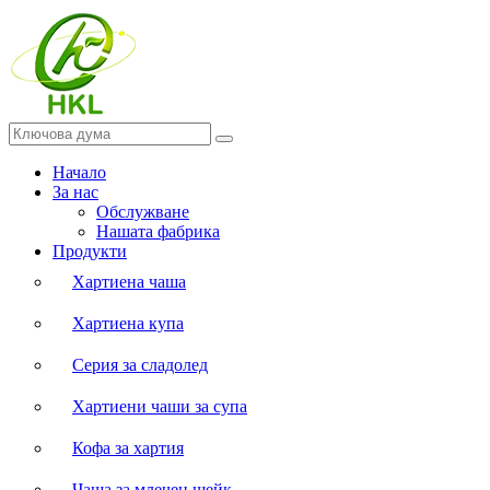
Начало
За нас
Обслужване
Нашата фабрика
Продукти
Хартиена чаша
Хартиена купа
Серия за сладолед
Хартиени чаши за супа
Кофа за хартия
Чаша за млечен шейк