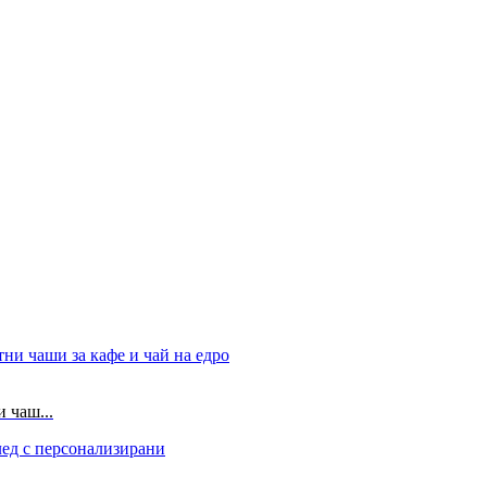
 чаш...