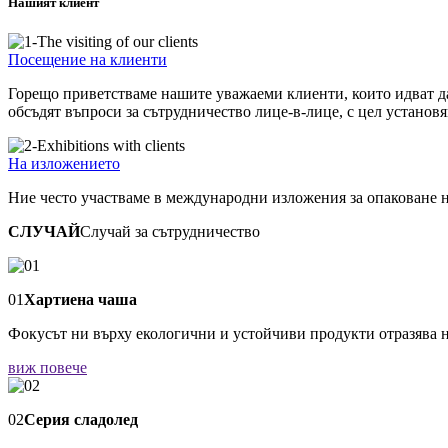
Нашият клиент
Посещение на клиенти
Горещо приветстваме нашите уважаеми клиенти, които идват да
обсъдят въпроси за сътрудничество лице-в-лице, с цел установ
На изложението
Ние често участваме в международни изложения за опаковане на 
СЛУЧАЙ
Случай за сътрудничество
01
Хартиена чаша
Фокусът ни върху екологични и устойчиви продукти отразява н
виж повече
02
Серия сладолед