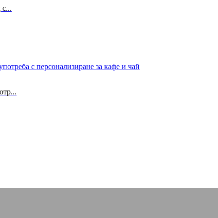
с...
тр...